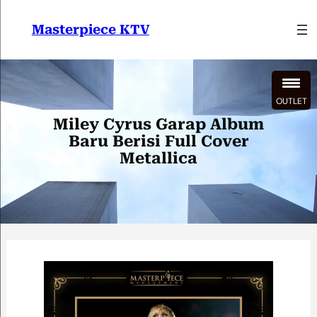
Lewati
ke
Masterpiece KTV
konten
OUTLET
Miley Cyrus Garap Album
Baru Berisi Full Cover
Metallica