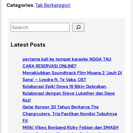
Categories
:
Tak Berkategori
S
e
a
Latest Posts
r
c
pertama kali ke tempat karaoke NGGA TAU
h
CARA RESERVASI ONLINE?
Menakjubkan Soundtrack Film Moana 2 ‘Jauh Di
Sana’ – Lyodra ft. Te Vaka, OST
Kolaborasi Epik! Dewa 19 Bikin Gebrakan,
Kolaborasi dengan Steve Lukather dan Dave
Koz!
Gelar Konser 20 Tahun Berkarya The
Changcuters, Tria Pastikan Kondisi Tubuhnya
Fit
Miliki Vibes Boyband Rizky Febian dan SMASH